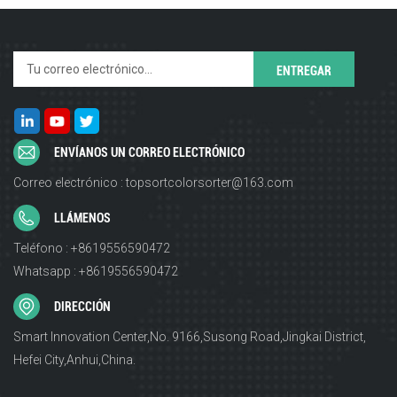
ENVÍANOS UN CORREO ELECTRÓNICO
Correo electrónico : topsortcolorsorter@163.com
LLÁMENOS
Teléfono : +8619556590472
Whatsapp : +8619556590472
DIRECCIÓN
Smart Innovation Center,No. 9166,Susong Road,Jingkai District,
Hefei City,Anhui,China.