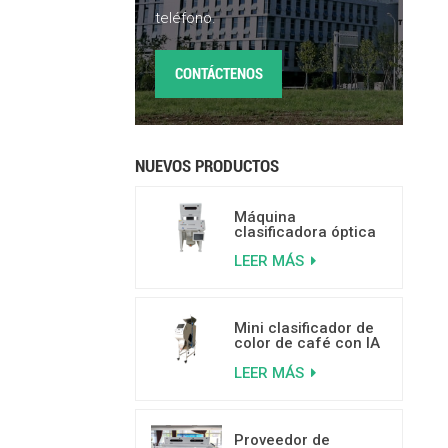
teléfono.
CONTÁCTENOS
NUEVOS PRODUCTOS
Máquina
clasificadora óptica
basada en IA para
LEER MÁS
frutos secos de 500
a 800 kg/h
Mini clasificador de
color de café con IA
para separar granos
LEER MÁS
de café mohosos,
con gusanos y rotos.
Proveedor de