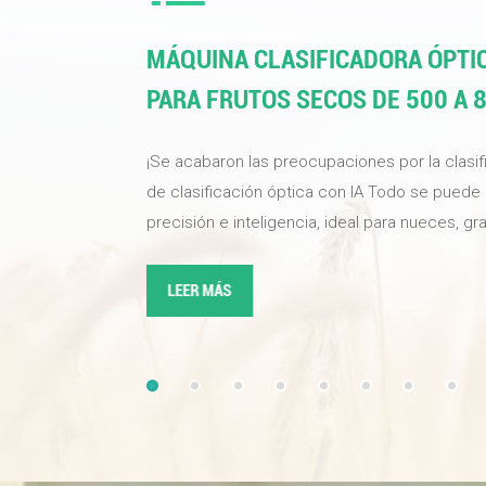
MÁQUINA CLASIFICADORA ÓPTIC
PARA FRUTOS SECOS DE 500 A 
¡Se acabaron las preocupaciones por la clasif
de clasificación óptica con IA Todo se puede cl
precisión e inteligencia, ideal para nueces, g
alimentos y materiales industriales. Una sola 
de su producto, optimiza la eficiencia de la cl
LEER MÁS
nueces de alta calidad para su negocio. Equ
industriales de alta definición y algoritmos de i
aprendizaje profundo, la tasa de selección pu
99,99 %. La nueva válvula solenoide de alta fr
magnética responde con rapidez y detecta co
defectuosas, reduciendo eficazmente el desp