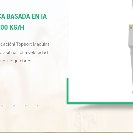
clasificaci&oacute;n por 
nuestra f&aacute;brica y 
incre&iacute;ble precisi&
A BASADA EN IA
velocidad de nuestras m&
800 KG/H
icación! Topsort Máquina
asificar: alta velocidad,
ranos, legumbres,
máquina mejora la calidad
asificación y proporciona
ipada con cámaras
nteligencia artificial de
ede alcanzar hasta el
ecuencia con levitación
n precisión las castañas
erdicio.Topsort