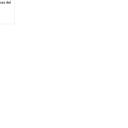
bas del
haba de