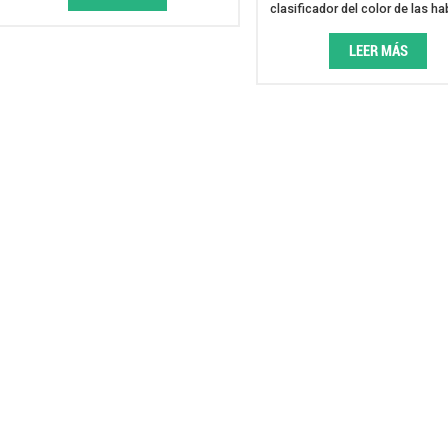
clasificador del color de las ha
aprendizaje profundo para la 
riñón
LEER MÁS