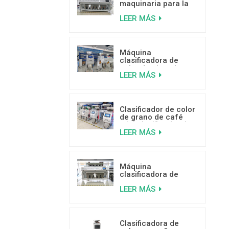
maquinaria para la
clasificación por
LEER MÁS
color de cocos de
alta capacidad
Máquina
clasificadora de
color de pistacho
LEER MÁS
con IA y aprendizaje
profundo
Clasificador de color
de grano de café
mini clasificador de
LEER MÁS
color de venta
caliente con buenas
críticas
Máquina
clasificadora de
plástico por color
LEER MÁS
inteligente de 5
canales
Clasificadora de