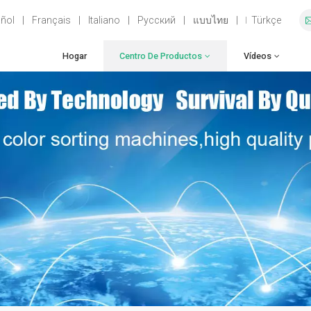
ñol
|
Français
|
Italiano
|
Русский
|
แบบไทย
|
Türkçe
Hogar
Centro De Productos
Vídeos