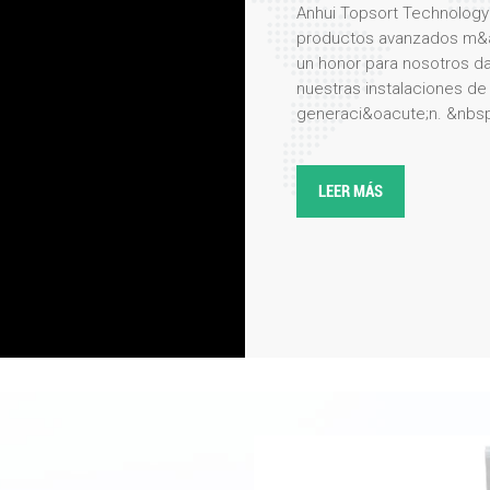
Anhui Topsort Technology 
productos avanzados m&aa
un honor para nosotros da
nuestras instalaciones d
generaci&oacute;n. &nbsp;
exhaustivo por nuestra pl
de primera mano los meti
producci&oacute;n de nue
LEER MÁS
clasificador de colores, 
precisi&oacute;n, eficienci
nuestro equipo de ingenie
present&oacute; las &uac
tecnolog&iacute;a de clas
caracter&iacute;sticas c
integraci&oacute;n de inteli
La delegaci&oacute;n mos
nuestros productos, espe
diversas industrias, como
reciclaje. Los clientes t