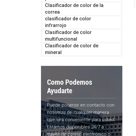
Clasificador de color de la
correa
clasificador de color
infrarrojo
Clasificador de color
multifuncional
Clasificador de color de
mineral
Como Podemos
Ayudarte
Puede ponerse en contacto con
nosotros de cualquier manera
que sea conveniente para usted.
Estamos disponibles 24/7 a
través de correo electrónico o