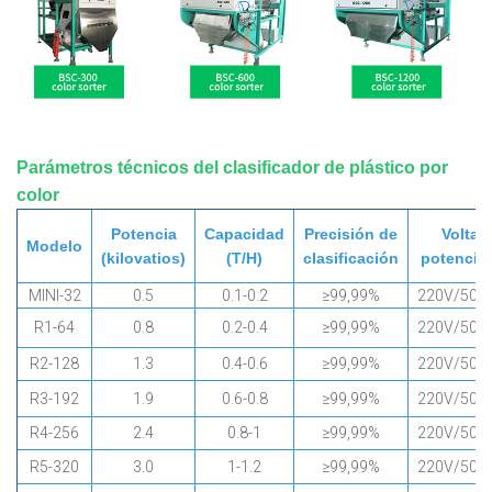
Parámetros técnicos del clasificador de plástico por
color
Potencia
Capacidad
Precisión de
Voltaj
Modelo
(kilovatios)
(T/H)
clasificación
potencia 
MINI-32
0.5
0.1-0.2
≥99,99%
220V/50H
R1-64
0.8
0.2-0.4
≥99,99%
220V/50H
R2-128
1.3
0.4-0.6
≥99,99%
220V/50H
R3-192
1.9
0.6-0.8
≥99,99%
220V/50H
R4-256
2.4
0.8-1
≥99,99%
220V/50H
R5-320
3.0
1-1.2
≥99,99%
220V/50H