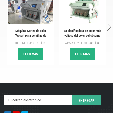
Máquina Sortex de color
La clasificadora de color más
Topsort para semillas de
valiosa del color del sésamo
albahaca con sensor de alta
para semillas
Topsort Máquina clasificadora de colores para semillas de albahaca es un equipo especializado que se utiliza en agricultura para clasificar y separar semillas según su color o propiedades ópticas. Es un sistema automatizado que utiliza tecnologías avanzadas como visión por computadora, óptica, sensores y algoritmos de procesamiento de imágenes para detectar y clasificar todo tipo de semillas.
TOPSORT valioso Clasificador de color de sésamo Máquina clasificadora de color comúnmente utilizada en las industrias de procesamiento de semillas para clasificar varios tipos de semillas según su color. La máquina clasificadora utiliza cámaras y sensores ópticos avanzados para detectar las variaciones de color en las semillas a medida que pasan a través de un conducto transportador.
velocidad
LEER MÁS
LEER MÁS