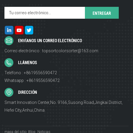
ENVÍANOS UN CORREO ELECTRÓNICO
Correo electrónico : topsortcolorsorter@163.com
LLÁMENOS
Teléfono : +8619556590472
Whatsapp : +8619556590472
DIRECCIÓN
Smart Innovation Center,No. 9166,Susong Road,Jingkai District,
Hefei City,Anhui,China.
mapa del sitio
Blog
Noticias