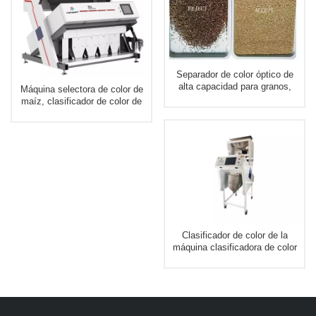
Separador de color óptico de
alta capacidad para granos,
Máquina selectora de color de
frijoles, nueces
maíz, clasificador de color de
grano de chip de proceso FPGA
de alta gama de EE. UU.
Clasificador de color de la
máquina clasificadora de color
de grano multipropósito de
gama alta para trigo de maíz