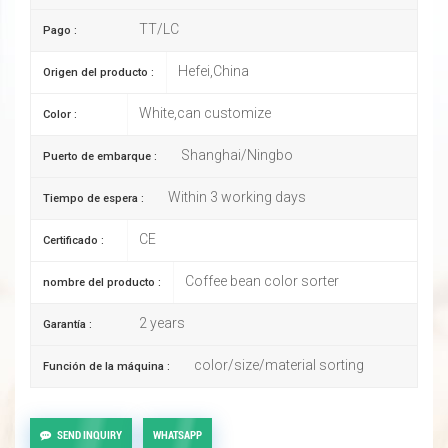
TT/LC
Pago :
Hefei,China
Origen del producto :
White,can customize
Color :
Shanghai/Ningbo
Puerto de embarque :
Within 3 working days
Tiempo de espera :
CE
Certificado :
Coffee bean color sorter
nombre del producto :
2 years
Garantía :
color/size/material sorting
Función de la máquina :
SEND INQUIRY
WHATSAPP