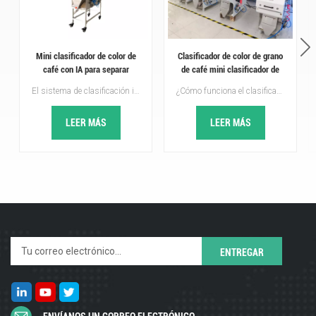
Mini clasificador de color de
Clasificador de color de grano
café con IA para separar
de café mini clasificador de
granos de café mohosos, con
color de venta caliente con
El sistema de clasificación inteligente mediante aprendizaje profundo de Topsort AI clasifica los granos de café, tanto verdes como tostados, sin granos defectuosos, ayudando a los procesadores y tostadores de café a obtener un valor de mercado superior a nivel mundial.Topsort mini clasificador de color de café con IA ¡Aumenta tus ganancias de café fácilmente!
¿Cómo funciona el clasificador por color de granos de café?Sistema de alimentación: Los granos de café ingresan a la máquina a través de una tolva. El flujo se controla cuidadosamente para garantizar una alimentación uniforme.Tecnología de clasificación óptica: la máquina utiliza cámaras y sensores de alta resolución para detectar incluso las más mínimas diferencias en el color, la forma o el tamaño de los granos. Por ejemplo, identifica granos con decoloración, manchas o materiales extraños como piedras o tierra.Mecanismo de expulsión: Utilizando chorros de aire comprimido, la máquina separa los granos defectuosos o materiales extraños de los granos aceptables, asegurando un producto limpio y de alta calidad. Topsort clasificador de color de granos de café es tu mejor opción!
gusanos y rotos.
buenas críticas
LEER MÁS
LEER MÁS