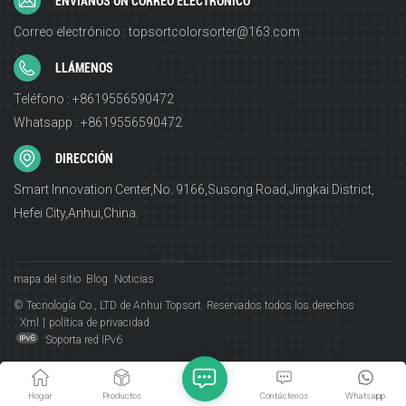
ENVÍANOS UN CORREO ELECTRÓNICO
Correo electrónico : topsortcolorsorter@163.com
LLÁMENOS
Teléfono : +8619556590472
Whatsapp : +8619556590472
DIRECCIÓN
Smart Innovation Center,No. 9166,Susong Road,Jingkai District,
Hefei City,Anhui,China.
mapa del sitio
Blog
Noticias
© Tecnología Co., LTD de Anhui Topsort. Reservados todos los derechos
.
Xml
|
política de privacidad
Soporta red IPv6
Hogar
Productos
Contáctenos
Whatsapp