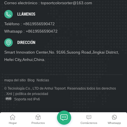
Correo electrónico : topsortcolorsorter@163.com
LLÁMENOS
Teléfono : +8619556590472
Whatsapp : +8619556590472
DIRECCIÓN
Smart Innovation Center,No. 9166,Susong Road,Jingkai District,
Hefei City,Anhui,China.
mapa del sitio
Blog
Noticias
© Tecnología Co., LTD de Anhui Topsort. Reservados todos los derechos
.
Xml
|
política de privacidad
Soporta red IPv6
Hogar
Productos
Contáctenos
Whatsapp