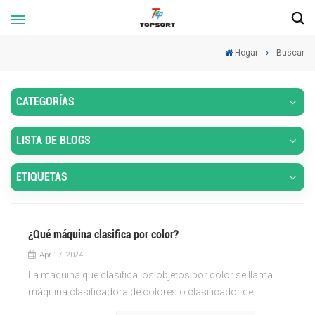
Hogar
Buscar
CATEGORÍAS
LISTA DE BLOGS
ETIQUETAS
¿Qué máquina clasifica por color?
Apr 17, 2024
La máquina que clasifica los objetos por color se llama
máquina clasificadora de colores o clasificador de
colores. Utiliza sensores ópticos o cámaras para detectar