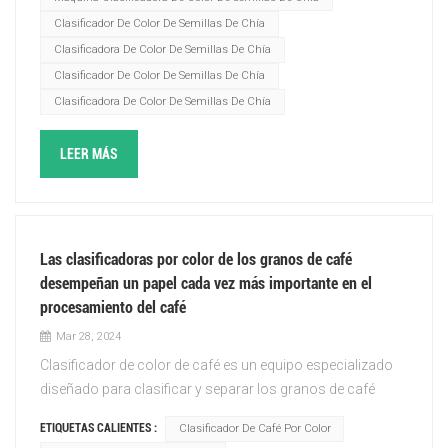
para cumplir con los más altos estándares de la industria,
Clasificador De Color De Semillas De Chía
esta maravilla tecnológica elevará su proceso de
Clasificadora De Color De Semillas De Chía
clasificación de semillas a nuevas alturas.Sumérgete en
Clasificador De Color De Semillas De Chía
una experiencia de clasificación perfecta mientras nuestra
Clasificadora De Color De Semillas De Chía
máquina de última generación distingue sin esfuerzo entre
los tonos más finos, creando una presentación
visualmente cautivadora. Sea testigo de la fascinante
LEER MÁS
danza de colores a medida que cada semilla de chía
encuentra el lugar que le corresponde, con exactitud y
precisión incomparables.Elaborado con sumo cuidado,
TOPSORT Chia Seeds Color Sorter mantiene los principios
Las clasificadoras por color de los granos de café
de excelencia y confiabilidad. Impulsado por algoritmos de
desempeñan un papel cada vez más importante en el
vanguardia, identifica y separa perfectamente cualquier
procesamiento del café
semilla descolorida o defectuosa, asegurando un
Mar 28, 2024
producto final impecable que rezuma perfección. Deje que
Clasificador de color de café es un equipo especializado
mejore su productividad, reduzca los costos laborales y
diseñado para clasificar y separar los granos de café
eleve la calidad general de sus semillas de chía.Con una
según su calidad, tamaño, color y otras características.
interfaz fácil de usar, nuestra máquina permite tanto a los
ETIQUETAS CALIENTES :
Clasificador De Café Por Color
Utiliza tecnologías avanzadas como sensores ópticos,
profesionales experimentados como a los recién llegados