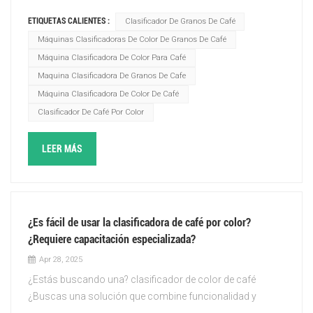
Topsort clasificador de colores Puede clasificar los
ETIQUETAS CALIENTES :
Clasificador De Granos De Café
granos de café por tamaño, color y defectos
Máquinas Clasificadoras De Color De Granos De Café
simultáneamente.Las clasificadoras por color Topsort
Máquina Clasificadora De Color Para Café
utilizan sofisticadas tecnologías de imagen, como
Maquina Clasificadora De Granos De Cafe
cámaras RGB, tecnología NIR (infrarrojo cercano) y
aprendizaje profundo, combinadas con avanzados
Máquina Clasificadora De Color De Café
algoritmos de software para evaluar y separar los granos
Clasificador De Café Por Color
de café según múltiples criterios en tiempo real. Esto
permite una clasificación exhaustiva de los granos de café
LEER MÁS
según su tamaño, color y defectos en un solo proceso,
garantizando un resultado de alta calidad.
¿Es fácil de usar la clasificadora de café por color?
¿Requiere capacitación especializada?
Apr 28, 2025
¿Estás buscando una? clasificador de color de café
¿Buscas una solución que combine funcionalidad y