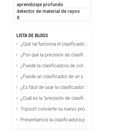
aprendizaje profundo
detector de material de rayos
X
LISTA DE BLOGS
¿Qué tal funciona el clasificador de color en la clasificación de partículas de plástico?
¿Por qué la precisión de clasificación disminuye repentinamente?
¿Puede la clasificadora de color Topsort clasificar los granos de café por tamaño, color y defectos a la vez?
¿Puede un clasificador de un solo color manejar múltiples materiales?
¿Es fácil de usar la clasificadora de café por color? ¿Requiere capacitación especializada?
¿Cuál es la “precisión de clasificación” de una máquina clasificadora óptica de color?
Topsort convierte su nuevo producto en el clasificador de color más pequeño del mundo
Presentamos la clasificadora por color de trigo Topsort: una revolución en la tecnología de clasificación de granos
a