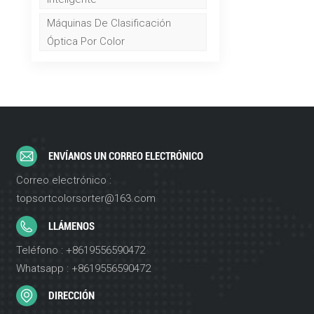
Máquinas De Clasificación
Óptica Por Color
ENVÍANOS UN CORREO ELECTRÓNICO
Correo electrónico :
topsortcolorsorter@163.com
LLÁMENOS
Teléfono : +8619556590472
Whatsapp : +8619556590472
DIRECCIÓN