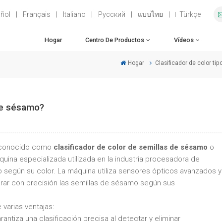
ñol
|
Français
|
Italiano
|
Русский
|
แบบไทย
|
Türkçe
Hogar
Centro De Productos
Vídeos
Hogar
Clasificador de color tip
de sésamo?
 conocido como
clasificador de color de semillas de sésamo
o
quina especializada utilizada en la industria procesadora de
o según su color. La máquina utiliza sensores ópticos avanzados y
parar con precisión las semillas de sésamo según sus
varias ventajas:
rantiza una clasificación precisa al detectar y eliminar