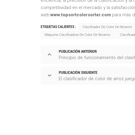
eficiencia, la precisión de la clasificación y 
competitividad en el mercado y la satisfacción 
web:
www.topsortcolorsorter.com
para más de
ETIQUETAS CALIENTES :
Clasificador De Color De Sésamo
Máquina Clasificadora De Color De Sésamo
Clasifica
PUBLICACIÓN ANTERIOR
Principio de funcionamiento del clasi
PUBLICACIÓN SIGUIENTE
El clasificador de color de arroz jue