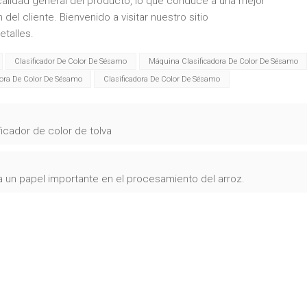
la calidad general del producto, lo que conduce a una mejor
del cliente. Bienvenido a visitar nuestro sitio
talles.
Clasificador De Color De Sésamo
Máquina Clasificadora De Color De Sésamo
dora De Color De Sésamo
Clasificadora De Color De Sésamo
ficador de color de tolva
ga un papel importante en el procesamiento del arroz.