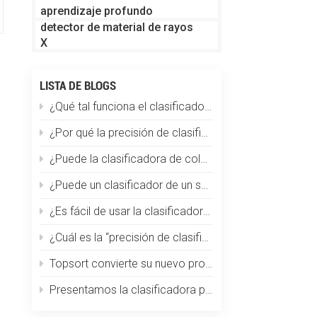
aprendizaje profundo
detector de material de rayos
X
LISTA DE BLOGS
¿Qué tal funciona el clasificador de color en la clasificación de partículas de plástico?
¿Por qué la precisión de clasificación disminuye repentinamente?
¿Puede la clasificadora de color Topsort clasificar los granos de café por tamaño, color y defectos a la vez?
¿Puede un clasificador de un solo color manejar múltiples materiales?
¿Es fácil de usar la clasificadora de café por color? ¿Requiere capacitación especializada?
¿Cuál es la “precisión de clasificación” de una máquina clasificadora óptica de color?
Topsort convierte su nuevo producto en el clasificador de color más pequeño del mundo
Presentamos la clasificadora por color de trigo Topsort: una revolución en la tecnología de clasificación de granos