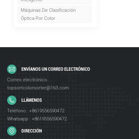
Máquinas De Clasificación
Óptica Por Color
ENVÍANOS UN CORREO ELECTRÓNICO
Correo electrónico :
topsortcolorsorter@163.com
LLÁMENOS
Teléfono : +8619556590472
Whatsapp : +8619556590472
DIRECCIÓN