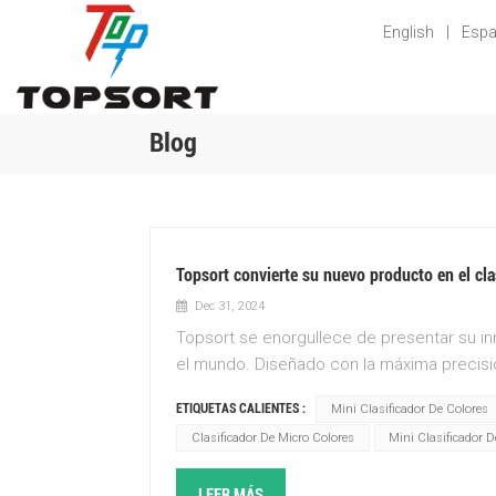
English
|
Espa
Blog
Topsort convierte su nuevo producto en el cl
Dec 31, 2024
Topsort se enorgullece de presentar su in
el mundo. Diseñado con la máxima precisi
en el campo de la tecnología de clasifica
ETIQUETAS CALIENTES :
Mini Clasificador De Colores
precisión incomparables mientras Topsort 
Clasificador De Micro Colores
Mini Clasificador 
tamaño compacto e ingeniería de vanguard
producción, minimizando los requisitos de
LEER MÁS