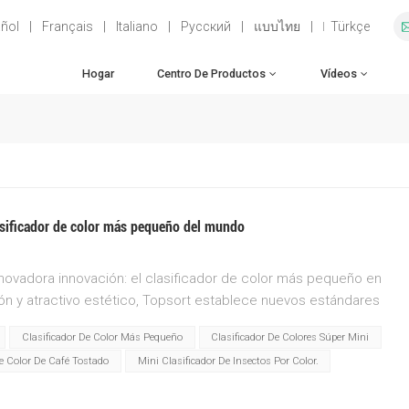
ñol
|
Français
|
Italiano
|
Русский
|
แบบไทย
|
Türkçe
Hogar
Centro De Productos
Vídeos
asificador de color más pequeño del mundo
novadora innovación: el clasificador de color más pequeño en
ón y atractivo estético, Topsort establece nuevos estándares
ción por color.Sumérgete en un mundo de eficiencia y
Clasificador De Color Más Pequeño
Clasificador De Colores Súper Mini
revoluciona la forma en que se clasifican los colores. Con su
De Color De Café Tostado
Mini Clasificador De Insectos Por Color.
ia, Topsort se adapta perfectamente a cualquier línea de
 espacio y maximizando la productividad. Libere el poder de