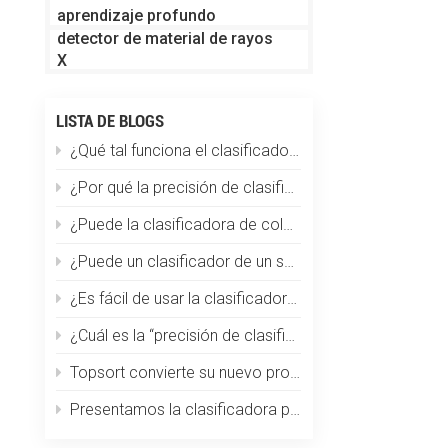
aprendizaje profundo
detector de material de rayos
X
LISTA DE BLOGS
¿Qué tal funciona el clasificador de color en la clasificación de partículas de plástico?
¿Por qué la precisión de clasificación disminuye repentinamente?
¿Puede la clasificadora de color Topsort clasificar los granos de café por tamaño, color y defectos a la vez?
¿Puede un clasificador de un solo color manejar múltiples materiales?
¿Es fácil de usar la clasificadora de café por color? ¿Requiere capacitación especializada?
¿Cuál es la “precisión de clasificación” de una máquina clasificadora óptica de color?
Topsort convierte su nuevo producto en el clasificador de color más pequeño del mundo
Presentamos la clasificadora por color de trigo Topsort: una revolución en la tecnología de clasificación de granos