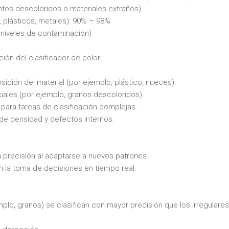
ntos descoloridos o materiales extraños)
, plásticos, metales): 90% – 98%
s niveles de contaminación)
ión del clasificador de color:
osición del material (por ejemplo, plástico, nueces).
iales (por ejemplo, granos descoloridos).
para tareas de clasificación complejas.
n de densidad y defectos internos.
a precisión al adaptarse a nuevos patrones.
n la toma de decisiones en tiempo real.
plo, granos) se clasifican con mayor precisión que los irregulares