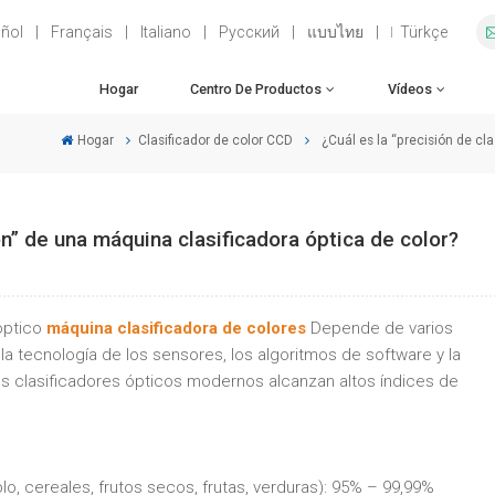
ñol
|
Français
|
Italiano
|
Русский
|
แบบไทย
|
Türkçe
Hogar
Centro De Productos
Vídeos
Hogar
Clasificador de color CCD
¿Cuál es la “precisión de cl
ión” de una máquina clasificadora óptica de color?
 óptico
máquina clasificadora de colores
Depende de varios
, la tecnología de los sensores, los algoritmos de software y la
os clasificadores ópticos modernos alcanzan altos índices de
lo, cereales, frutos secos, frutas, verduras): 95% – 99,99%