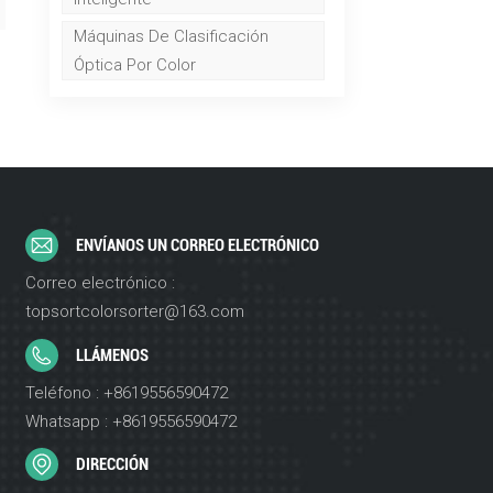
Máquinas De Clasificación
Óptica Por Color
ENVÍANOS UN CORREO ELECTRÓNICO
Correo electrónico :
topsortcolorsorter@163.com
LLÁMENOS
Teléfono : +8619556590472
Whatsapp : +8619556590472
DIRECCIÓN