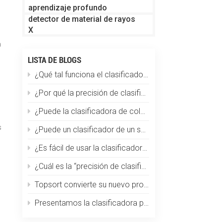
aprendizaje profundo
detector de material de rayos
X
n
LISTA DE BLOGS
¿Qué tal funciona el clasificador de color en la clasificación de partículas de plástico?
¿Por qué la precisión de clasificación disminuye repentinamente?
¿Puede la clasificadora de color Topsort clasificar los granos de café por tamaño, color y defectos a la vez?
s
¿Puede un clasificador de un solo color manejar múltiples materiales?
¿Es fácil de usar la clasificadora de café por color? ¿Requiere capacitación especializada?
¿Cuál es la “precisión de clasificación” de una máquina clasificadora óptica de color?
Topsort convierte su nuevo producto en el clasificador de color más pequeño del mundo
Presentamos la clasificadora por color de trigo Topsort: una revolución en la tecnología de clasificación de granos