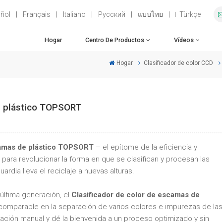
ñol
|
Français
|
Italiano
|
Русский
|
แบบไทย
|
Türkçe
Hogar
Centro De Productos
Vídeos
Hogar
Clasificador de color CCD
e plástico TOPSORT
camas de plástico TOPSORT
– el epítome de la eficiencia y
a para revolucionar la forma en que se clasifican y procesan las
rdia lleva el reciclaje a nuevas alturas.
última generación, el
Clasificador de color de escamas de
ncomparable en la separación de varios colores e impurezas de la
cación manual y dé la bienvenida a un proceso optimizado y sin