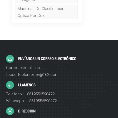
Máquinas De Clasificación
Óptica Por Color
ENVÍANOS UN CORREO ELECTRÓNICO
Correo electrónico :
topsortcolorsorter@163.com
LLÁMENOS
Teléfono : +8619556590472
Whatsapp : +8619556590472
DIRECCIÓN