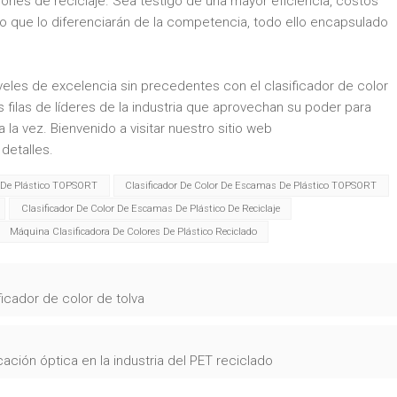
ones de reciclaje. Sea testigo de una mayor eficiencia, costos
o que lo diferenciarán de la competencia, todo ello encapsulado
iveles de excelencia sin precedentes con el clasificador de color
filas de líderes de la industria que aprovechan su poder para
la vez. Bienvenido a visitar nuestro sitio web
detalles.
s De Plástico TOPSORT
Clasificador De Color De Escamas De Plástico TOPSORT
Clasificador De Color De Escamas De Plástico De Reciclaje
Máquina Clasificadora De Colores De Plástico Reciclado
ficador de color de tolva
cación óptica en la industria del PET reciclado