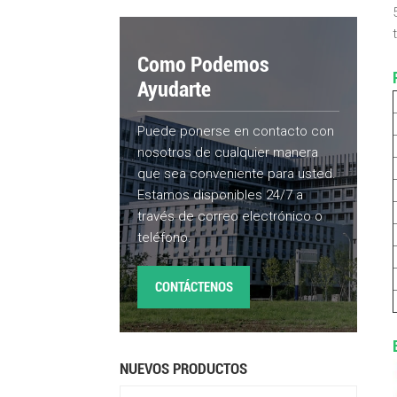
Como Podemos
Ayudarte
Puede ponerse en contacto con
nosotros de cualquier manera
que sea conveniente para usted.
Estamos disponibles 24/7 a
través de correo electrónico o
teléfono.
CONTÁCTENOS
NUEVOS PRODUCTOS