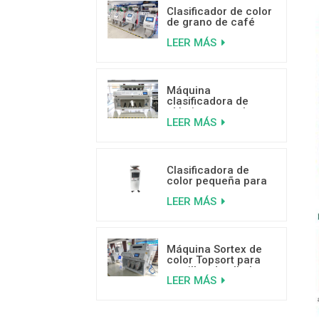
Clasificador de color
de grano de café
mini clasificador de
LEER MÁS
color de venta
caliente con buenas
críticas
Máquina
clasificadora de
plástico por color
LEER MÁS
inteligente de 5
canales
Clasificadora de
color pequeña para
granos de café a
LEER MÁS
bajo precio
Máquina Sortex de
color Topsort para
semillas de albahaca
LEER MÁS
con sensor de alta
velocidad