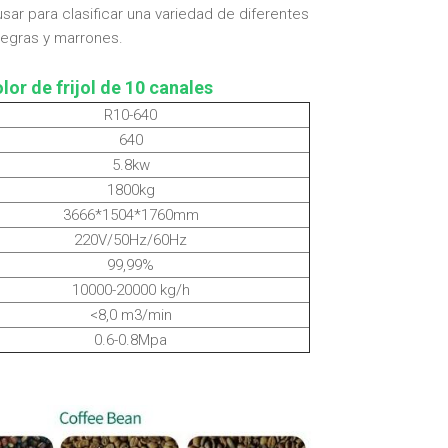
usar para clasificar una variedad de diferentes
 negras y marrones.
or de frijol de 10 canales
R10-640
640
5.8kw
1800kg
3666*1504*1760mm
220V/50Hz/60Hz
99,99%
10000-20000 kg/h
<8,0 m3/min
0.6-0.8Mpa