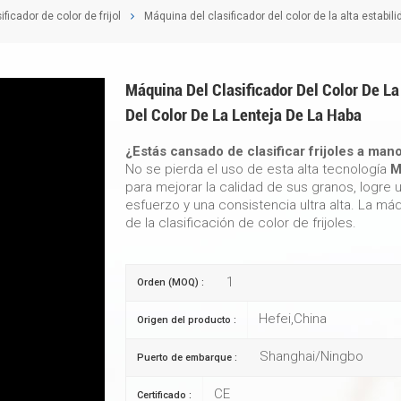
ificador de color de frijol
Máquina del clasificador del color de la alta estabili
Máquina Del Clasificador Del Color De La 
Del Color De La Lenteja De La Haba
¿Estás cansado de clasificar frijoles a man
No se pierda el uso de esta alta tecnología
M
para mejorar la calidad de sus granos, logre
esfuerzo y una consistencia ultra alta. La máq
de la clasificación de color de frijoles.
1
Orden (MOQ) :
Hefei,China
Origen del producto :
Shanghai/Ningbo
Puerto de embarque :
CE
Certificado :