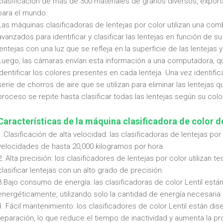
clasificación de más de 300 materiales de granos diversos, export
para el mundo.
Las máquinas clasificadoras de lentejas por color utilizan una co
avanzados para identificar y clasificar las lentejas en función de s
lentejas con una luz que se refleja en la superficie de las lenteja
Luego, las cámaras envían esta información a una computadora, que 
identificar los colores presentes en cada lenteja. Una vez identif
serie de chorros de aire que se utilizan para eliminar las lentejas
proceso se repite hasta clasificar todas las lentejas según su colo
Características de la máquina clasificadora de color de
1.Clasificación de alta velocidad: las clasificadoras de lentejas po
velocidades de hasta 20,000 kilogramos por hora.
2. Alta precisión: los clasificadores de lentejas por color utilizan
clasificar lentejas con un alto grado de precisión.
3.Bajo consumo de energía: las clasificadoras de color Lentil está
energéticamente, utilizando solo la cantidad de energía necesaria p
4. Fácil mantenimiento: los clasificadores de color Lentil están di
reparación, lo que reduce el tiempo de inactividad y aumenta la pr