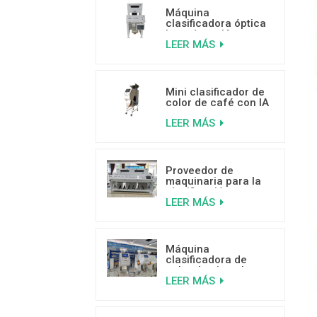
Máquina
clasificadora óptica
basada en IA para
LEER MÁS
frutos secos de 500
a 800 kg/h
Mini clasificador de
color de café con IA
para separar granos
LEER MÁS
de café mohosos,
con gusanos y rotos.
Proveedor de
maquinaria para la
clasificación por
LEER MÁS
color de cocos de
alta capacidad
Máquina
clasificadora de
color de pistacho
LEER MÁS
con IA y aprendizaje
profundo