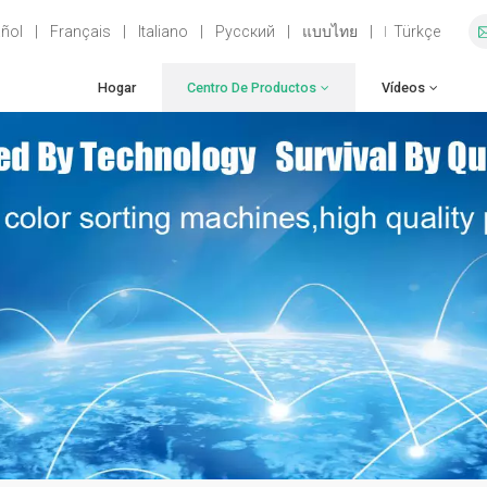
ñol
|
Français
|
Italiano
|
Русский
|
แบบไทย
|
Türkçe
Hogar
Centro De Productos
Vídeos