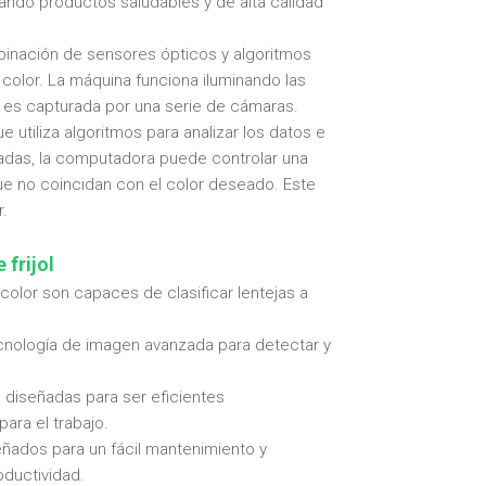
ando productos saludables y de alta calidad
mbinación de sensores ópticos y algoritmos
u color. La máquina funciona iluminando las
s y es capturada por una serie de cámaras.
utiliza algoritmos para analizar los datos e
icadas, la computadora puede controlar una
 que no coincidan con el color deseado. Este
r.
 frijol
r color son capaces de clasificar lentejas a
 tecnología de imagen avanzada para detectar y
n diseñadas para ser eficientes
ara el trabajo.
señados para un fácil mantenimiento y
oductividad.