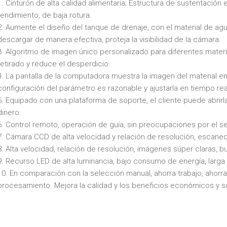
1. Cinturón de alta calidad alimentaria; Estructura de sustentación
rendimiento, de baja rotura.
2. Aumente el diseño del tanque de drenaje, con el material de a
descargar de manera efectiva, proteja la visibilidad de la cámara.
3. Algoritmo de imagen único personalizado para diferentes materi
retirado y reduce el desperdicio.
4. La pantalla de la computadora muestra la imagen del material en
configuración del parámetro es razonable y ajustarla en tiempo rea
5. Equipado con una plataforma de soporte, el cliente puede abrirl
dinero.
6. Control remoto, operación de guía, sin preocupaciones por el se
7. Cámara CCD de alta velocidad y relación de resolución, escaneo 
8. Alta velocidad, relación de resolución, imágenes súper claras, b
9. Recurso LED de alta luminancia, bajo consumo de energía, larga vi
10. En comparación con la selección manual, ahorra trabajo, ahorra 
procesamiento. Mejora la calidad y los beneficios económicos y s