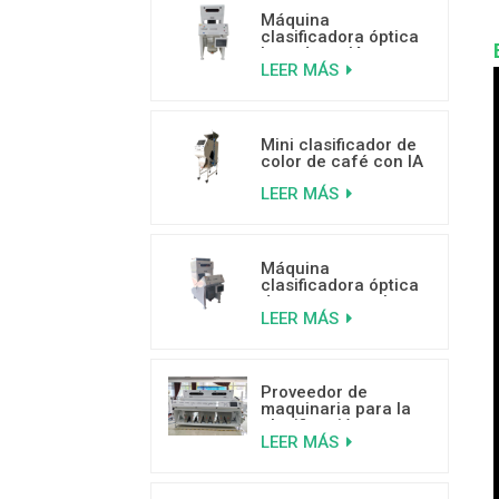
Máquina
clasificadora óptica
basada en IA para
LEER MÁS
frutos secos de 500
a 800 kg/h
Mini clasificador de
color de café con IA
para separar granos
LEER MÁS
de café mohosos,
con gusanos y rotos.
Máquina
clasificadora óptica
de arroz por color
LEER MÁS
con IA y tecnología
de aprendizaje
profundo.
Proveedor de
maquinaria para la
clasificación por
LEER MÁS
color de cocos de
alta capacidad