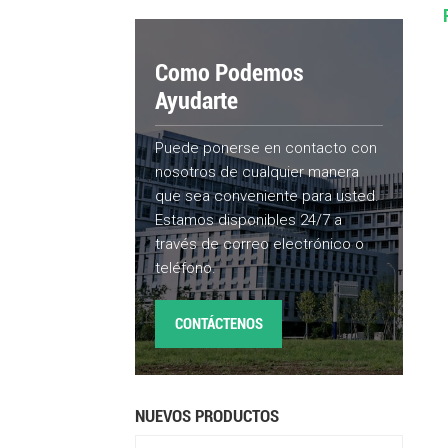
Como Podemos
Ayudarte
Puede ponerse en contacto con
nosotros de cualquier manera
que sea conveniente para usted.
Estamos disponibles 24/7 a
través de correo electrónico o
teléfono.
CONTÁCTENOS
NUEVOS PRODUCTOS