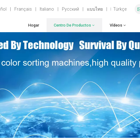
ñol
|
Français
|
Italiano
|
Русский
|
แบบไทย
|
Türkçe
Hogar
Centro De Productos
Vídeos