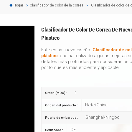
Hogar
Clasificador de color de la correa
Clasificador de color de 
Clasificador De Color De Correa De Nuev
Plástico
Este es un nuevo diseño.
Clasificador de col
plástico
, que ha realizado algunas mejoras so
detalles más profundos para considerar los 
por lo que es más eficiente y aplicable.
1
Orden (MOQ) :
Hefei,China
Origen del producto :
Shanghai/Ningbo
Puerto de embarque :
CE
Certificado :