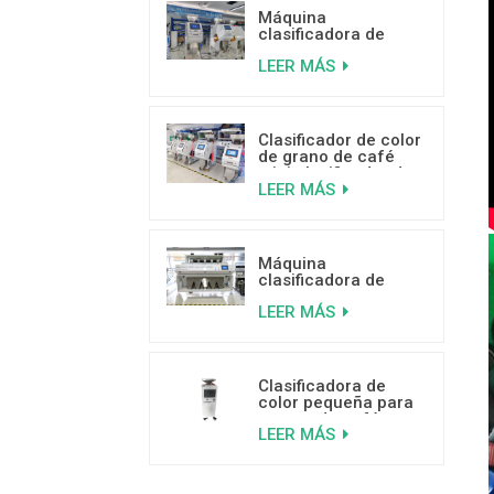
Máquina
clasificadora de
color de pistacho
LEER MÁS
con IA y aprendizaje
profundo
Clasificador de color
de grano de café
mini clasificador de
LEER MÁS
color de venta
caliente con buenas
críticas
Máquina
clasificadora de
plástico por color
LEER MÁS
inteligente de 5
canales
Clasificadora de
color pequeña para
granos de café a
LEER MÁS
bajo precio