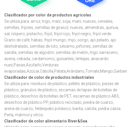
Clasificador por color de productos agrícolas
Se utiliza para: arroz, trigo, maíz, soja, maní, nueces, cereales,
semillas, frijoles, semillas de girasol, nueces, almendras, quinua,
sal, níspero, pistacho, frijol, frijol rojo, frijol negro, frijol verde.
Grano de café, habas, frijol mungo, mijo, sorgo, ajo pelado, ajo
deshidratado, semillas de loto, sésamo, piñones, semillas de
sandía, semillas de algodón, semillas de melón, trigo sarraceno,
avena, cebada, cardamomo, guisantes, lentejas, anacardo.
nuez,Pasas,Azufaifo,Verduras
evaporadas,Azúcar,Cebolla,Patata,Arándano,Tomate,Mango,Garbanzo
Clasificador de color de productos industriales
Se utiliza para: residuos de plástico, pellets de plástico, piezas de
plástico, gránulos de plástico, escamas de tapas de botellas de
plástico, desechos de botellas de PET, escamas de plástico ABS,
desechos de plástico PP, plástico reciclado, piedra de cuarzo,
arena de cuarzo, feldespato potásico, barita, calcita, piedra caliza.
Perla, mármol y otros.
Clasificador de color alimentario River&Sea