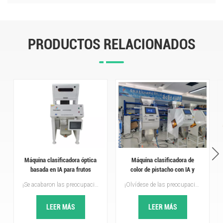
PRODUCTOS RELACIONADOS
Máquina clasificadora óptica
Máquina clasificadora de
basada en IA para frutos
color de pistacho con IA y
secos de 500 a 800 kg/h
aprendizaje profundo
¡Se acabaron las preocupaciones por la clasificación! Topsort Máquina de clasificación óptica con IA Todo se puede clasificar: alta velocidad, precisión e inteligencia, ideal para nueces, granos, legumbres, alimentos y materiales industriales. Una sola máquina mejora la calidad de su producto, optimiza la eficiencia de la clasificación y proporciona nueces de alta calidad para su negocio. Equipada con cámaras industriales de alta definición y algoritmos de inteligencia artificial de aprendizaje profundo, la tasa de selección puede alcanzar hasta el 99,99 %. La nueva válvula solenoide de alta frecuencia con levitación magnética responde con rapidez y detecta con precisión las castañas defectuosas, reduciendo eficazmente el desperdicio.Topsort clasificador de colores con IA¡Es tu mejor opción!
¡Olvídese de las preocupaciones por la clasificación! La clasificadora de color Topsort AI, con aprendizaje profundo, es rápida, precisa e inteligente, ideal para frutos secos, granos, legumbres, alimentos y materiales industriales. Una sola máquina que mejora la calidad de sus productos e impulsa su negocio.Topsort clasificador de colores con IA¡Es tu mejor opción!
LEER MÁS
LEER MÁS