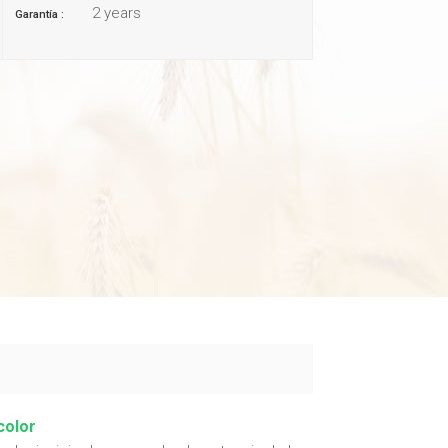
2 years
Garantía :
color