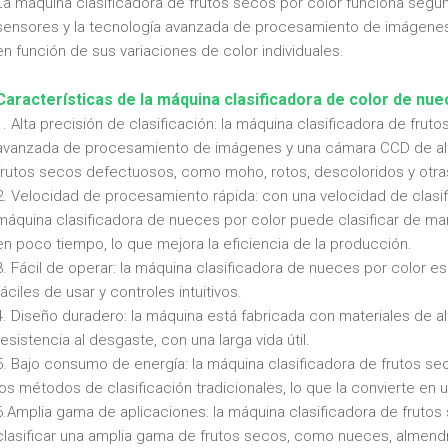
La máquina clasificadora de frutos secos por color funciona según 
sensores y la tecnología avanzada de procesamiento de imágenes pa
en función de sus variaciones de color individuales.
Características de la máquina clasificadora de color de nue
1. Alta precisión de clasificación: la máquina clasificadora de fru
avanzada de procesamiento de imágenes y una cámara CCD de alta
frutos secos defectuosos, como moho, rotos, descoloridos y otra
2. Velocidad de procesamiento rápida: con una velocidad de clasifi
máquina clasificadora de nueces por color puede clasificar de m
en poco tiempo, lo que mejora la eficiencia de la producción.
3. Fácil de operar: la máquina clasificadora de nueces por color es 
fáciles de usar y controles intuitivos.
4. Diseño duradero: la máquina está fabricada con materiales de alt
resistencia al desgaste, con una larga vida útil.
5. Bajo consumo de energía: la máquina clasificadora de frutos 
los métodos de clasificación tradicionales, lo que la convierte en 
6.Amplia gama de aplicaciones: la máquina clasificadora de frutos 
clasificar una amplia gama de frutos secos, como nueces, almendra