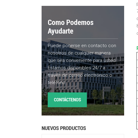
Como Podemos
Ayudarte
Puede ponerse en contacto con
nosotros de cualquier manera
que sea conveniente para usted.
Estamos disponibles 24/7 a
través de correo electrónico o
teléfono.
CONTÁCTENOS
NUEVOS PRODUCTOS