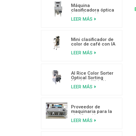
Máquina
clasificadora óptica
basada en IA para
LEER MÁS
frutos secos de 500
a 800 kg/h
Mini clasificador de
color de café con IA
para separar granos
LEER MÁS
de café mohosos,
con gusanos y rotos.
AI Rice Color Sorter
Optical Sorting
Machine With AI
LEER MÁS
Deep Learning
Technology
Proveedor de
maquinaria para la
clasificación por
LEER MÁS
color de cocos de
alta capacidad