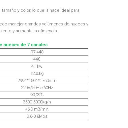
 tamaño y color, lo que la hace ideal para
 puede manejar grandes volúmenes de nueces y
iento y aumenta la eficiencia.
de nueces de 7 canales
R7-448
448
4.1kw
1200kg
2994*1504*1760mm
220V/50Hz/60Hz
99,99%
3500-5000kg/h
<6,0 m3/min
0.6-0.8Mpa