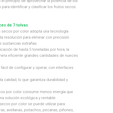
el principio de aprovechar la potencia de los
ra identificar y clasificar los frutos secos
ces de 7 tolvas
tos secos por color adopta una tecnología
 resolución para eliminar con precisión
s sustancias extrañas.
cación de hasta 5 toneladas por hora, la
anera eficiente grandes cantidades de nueces
fácil de configurar y operar, con interfaces
a calidad, lo que garantiza durabilidad y
secos por color consume menos energía que
una solución ecológica y rentable.
secos por color se puede utilizar para
s, avellanas, pistachos, pecanas, piñones,