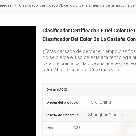
 nueces
Clasificador certificado CE del color de la almendra de la máquina del
Clasificador Certificado CE Del Color D
Clasificador Del Color De La Castaña Co
¿Estás cansado de perder el tiempo clasifi
No se pierda el uso de esta alta tecnología
M
para mejorar la calidad de sus nueces, logre
obra. Ahorre su costo. Cree más valor.
1
Orden (MOQ) :
Hefei,China
Origen del producto :
Shanghai/Ningbo
Puerto de embarque :
1200
Peso :