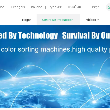
ñol
|
Français
|
Italiano
|
Русский
|
แบบไทย
|
Türkçe
Hogar
Centro De Productos
Vídeos