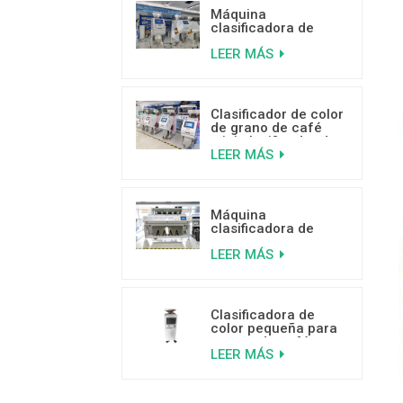
Máquina
clasificadora de
color de pistacho
LEER MÁS
con IA y aprendizaje
profundo
Clasificador de color
de grano de café
mini clasificador de
LEER MÁS
color de venta
caliente con buenas
críticas
Máquina
clasificadora de
plástico por color
LEER MÁS
inteligente de 5
canales
Clasificadora de
color pequeña para
granos de café a
LEER MÁS
bajo precio