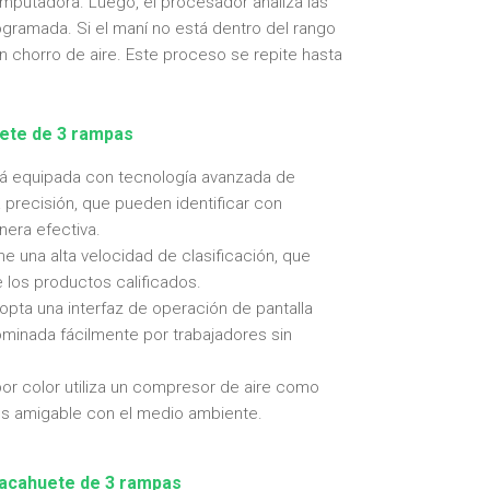
mputadora. Luego, el procesador analiza las
ramada. Si el maní no está dentro del rango
un chorro de aire. Este proceso se repite hasta
uete de 3 rampas
está equipada con tecnología avanzada de
recisión, que pueden identificar con
nera efectiva.
ene una alta velocidad de clasificación, que
 los productos calificados.
dopta una interfaz de operación de pantalla
ominada fácilmente por trabajadores sin
or color utiliza un compresor de aire como
es amigable con el medio ambiente.
cacahuete de 3 rampas