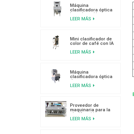
Máquina
clasificadora óptica
basada en IA para
LEER MÁS
frutos secos de 500
a 800 kg/h
Mini clasificador de
color de café con IA
para separar granos
LEER MÁS
de café mohosos,
con gusanos y rotos.
Máquina
clasificadora óptica
de arroz por color
LEER MÁS
con IA y tecnología
de aprendizaje
profundo.
Proveedor de
maquinaria para la
clasificación por
LEER MÁS
color de cocos de
alta capacidad