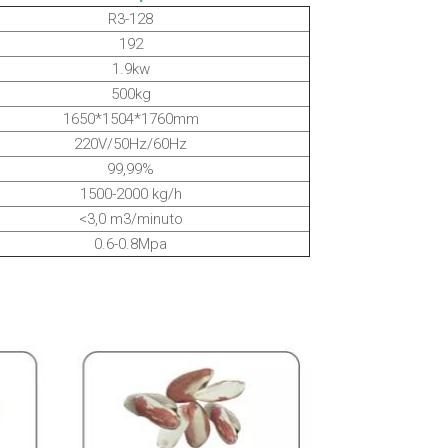
R3-128
192
1.9kw
500kg
1650*1504*1760mm
220V/50Hz/60Hz
99,99%
1500-2000 kg/h
<3,0 m3/minuto
0.6-0.8Mpa