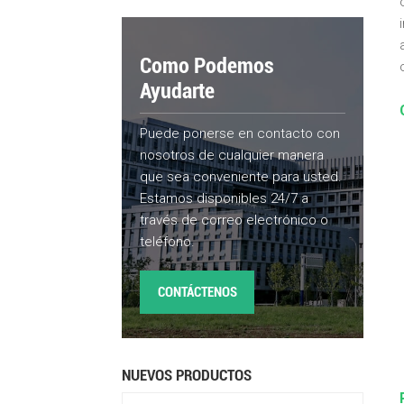
Como Podemos
Ayudarte
Puede ponerse en contacto con
nosotros de cualquier manera
que sea conveniente para usted.
Estamos disponibles 24/7 a
través de correo electrónico o
teléfono.
CONTÁCTENOS
NUEVOS PRODUCTOS