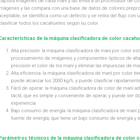
captura imágenes de cada maní y las envía a un procesador de co
imágenes y las compara con una base de datos de colores preprog
aceptable, se identifica como un defecto y se retira del flujo con 
clasificar todos los cacahuetes según su color.
Características de la máquina clasificadora de color cacah
Alta precisión: la máquina clasificadora de maní por color 
procesamiento de imágenes y componentes ópticos de alta p
precisión el color de los maní y eliminar las impurezas de ma
Alta eficiencia: la máquina clasificadora de maní por color ti
puede alcanzar los 2000 kg/h, y puede clasificar rápidamente
Fácil de operar: la máquina clasificadora de color de maní a
táctil, que es simple y conveniente de operar, y puede ser d
experiencia.
Bajo consumo de energía: la máquina clasificadora de maní p
fuente de energía, que tiene un bajo consumo de energía y 
Parámetros técnicos de la máquina clasificadora de color 