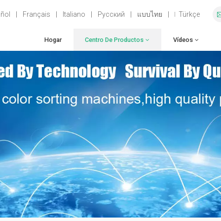
ñol
|
Français
|
Italiano
|
Русский
|
แบบไทย
|
Türkçe
Hogar
Centro De Productos
Vídeos