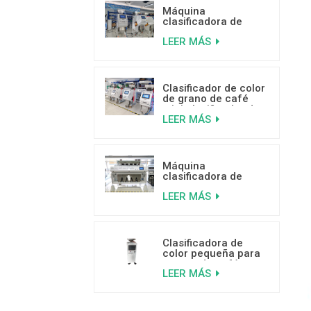
Máquina
clasificadora de
color de pistacho
LEER MÁS
con IA y aprendizaje
profundo
Clasificador de color
de grano de café
mini clasificador de
LEER MÁS
color de venta
caliente con buenas
críticas
Máquina
clasificadora de
plástico por color
LEER MÁS
inteligente de 5
canales
Clasificadora de
color pequeña para
granos de café a
LEER MÁS
bajo precio