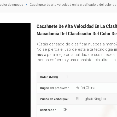
 color de nueces
Cacahuete de alta velocidad en la clasificadora del color de
Cacahuete De Alta Velocidad En La Clasi
Macadamia Del Clasificador Del Color De
¿Estás cansado de clasificar nueces a mano
No se pierda el uso de esta alta tecnología
má
nuez
para mejorar la calidad de sus nueces, 
menos esfuerzo y una consistencia ultra alta.
1
Orden (MOQ) :
Hefei,China
Origen del producto :
Shanghai/Ningbo
Puerto de embarque :
CE
Certificado :