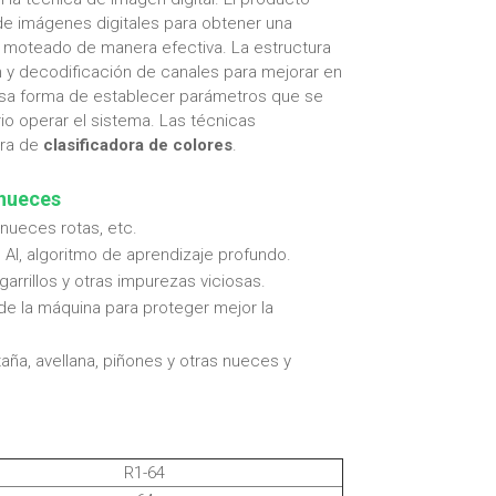
de imágenes digitales para obtener una
 y moteado de manera efectiva. La estructura
n y decodificación de canales para mejorar en
rosa forma de establecer parámetros que se
ario operar el sistema. Las técnicas
ura de
clasificadora de colores
.
 nueces
nueces rotas, etc.
e AI, algoritmo de aprendizaje profundo.
garrillos y otras impurezas viciosas.
de la máquina para proteger mejor la
aña, avellana, piñones y otras nueces y
R1-64