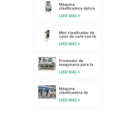
Máquina
clasificadora óptica
basada en IA para
LEER MÁS
frutos secos de 500
a 800 kg/h
Mini clasificador de
color de café con IA
para separar granos
LEER MÁS
de café mohosos,
con gusanos y rotos.
Proveedor de
maquinaria para la
clasificación por
LEER MÁS
color de cocos de
alta capacidad
Máquina
clasificadora de
color de pistacho
LEER MÁS
con IA y aprendizaje
profundo