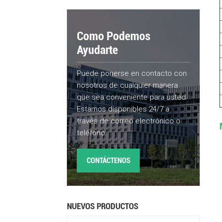
Como Podemos
Ayudarte
Puede ponerse en contacto con
nosotros de cualquier manera
que sea conveniente para usted.
Estamos disponibles 24/7 a
través de correo electrónico o
teléfono.
CONTÁCTENOS
NUEVOS PRODUCTOS