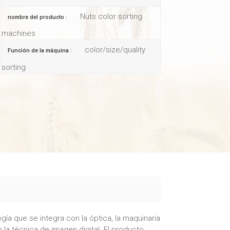
Nuts color sorting
nombre del producto :
machines
color/size/quality
Función de la máquina :
sorting
gía que se integra con la óptica, la maquinaria
la técnica de imagen digital. El producto