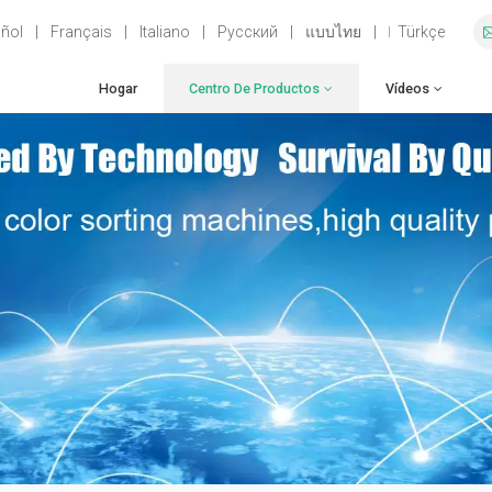
ñol
|
Français
|
Italiano
|
Русский
|
แบบไทย
|
Türkçe
Hogar
Centro De Productos
Vídeos