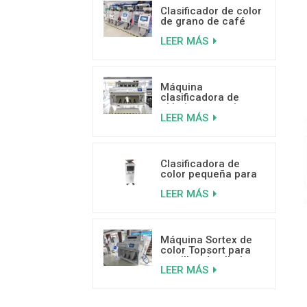
Clasificador de color
de grano de café
mini clasificador de
LEER MÁS
color de venta
caliente con buenas
críticas
Máquina
clasificadora de
plástico por color
LEER MÁS
inteligente de 5
canales
Clasificadora de
color pequeña para
granos de café a
LEER MÁS
bajo precio
Máquina Sortex de
color Topsort para
semillas de albahaca
LEER MÁS
con sensor de alta
velocidad