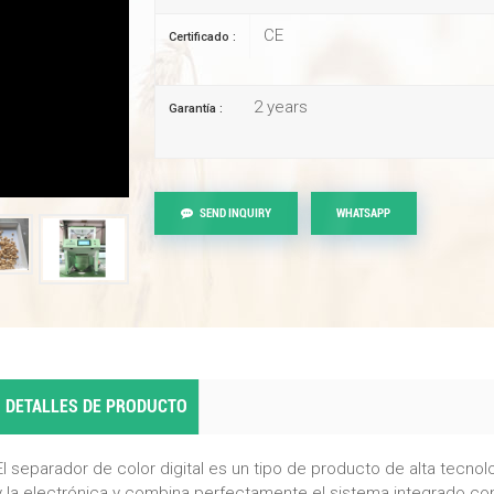
CE
Certificado :
2 years
Garantía :
SEND INQUIRY
WHATSAPP
DETALLES DE PRODUCTO
El separador de color digital es un tipo de producto de alta tecnolo
y la electrónica y combina perfectamente el sistema integrado con 