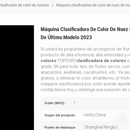
Clasificador de color de nueces
Máquina clasificadora de color de nuez de 
Máquina Clasificadora De Color De Nuez
De Último Modelo 2023
Si usted es propietario de un negocio de frut
producto de alta eficiencia, alta velocidad y r
colores
.TOPSORT
clasificadora de colores
e
grado 3A para todo tipo de frutos secos, c
anacardos, avellanas, cacahuetes, etc. Ya se
granos, o eliminar el color amarillento, el mo
máquina clasificadora por color puede ayudar
contáctenos hoy y obtenga una solución de cl
1
Orden (MOQ) :
Hefei,China
Origen del producto :
Shanghai/Ningbo
Puerto de embarque :