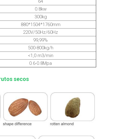
64
0.8kw
300kg
880*1504*1760mm
220V/50Hz/60Hz
99,99%
500-800kg/h
<1,0 m3/min
0.6-0.8Mpa
frutos secos