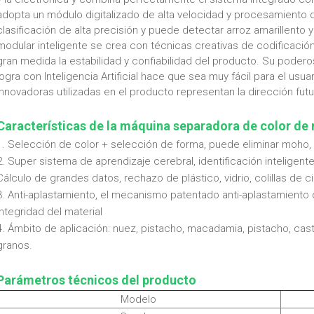
adopta un módulo digitalizado de alta velocidad y procesamiento 
clasificación de alta precisión y puede detectar arroz amarillento
modular inteligente se crea con técnicas creativas de codificació
gran medida la estabilidad y confiabilidad del producto. Su pode
logra con Inteligencia Artificial hace que sea muy fácil para el usu
innovadoras utilizadas en el producto representan la dirección fut
Características de la máquina separadora de color de
1. Selección de color + selección de forma, puede eliminar moho, 
2. Super sistema de aprendizaje cerebral, identificación inteligent
Cálculo de grandes datos, rechazo de plástico, vidrio, colillas de ci
3. Anti-aplastamiento, el mecanismo patentado anti-aplastamiento 
integridad del material
4. Ámbito de aplicación: nuez, pistacho, macadamia, pistacho, cast
granos.
Parámetros técnicos del producto
Modelo