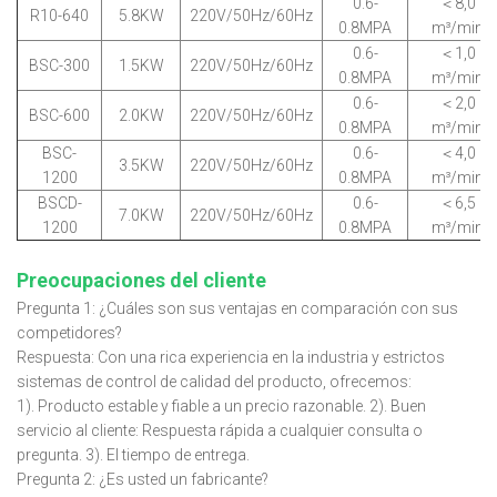
0.6-
＜8,0
R10-640
5.8KW
220V/50Hz/60Hz
0.8MPA
m³/min
0.6-
＜1,0
BSC-300
1.5KW
220V/50Hz/60Hz
0.8MPA
m³/min
0.6-
＜2,0
BSC-600
2.0KW
220V/50Hz/60Hz
0.8MPA
m³/min
BSC-
0.6-
＜4,0
3.5KW
220V/50Hz/60Hz
1200
0.8MPA
m³/min
BSCD-
0.6-
＜6,5
7.0KW
220V/50Hz/60Hz
1200
0.8MPA
m³/min
Preocupaciones del cliente
Pregunta 1: ¿Cuáles son sus ventajas en comparación con sus
competidores?
Respuesta: Con una rica experiencia en la industria y estrictos
sistemas de control de calidad del producto, ofrecemos:
1). Producto estable y fiable a un precio razonable. 2). Buen
servicio al cliente: Respuesta rápida a cualquier consulta o
pregunta. 3). El tiempo de entrega.
Pregunta 2: ¿Es usted un fabricante?