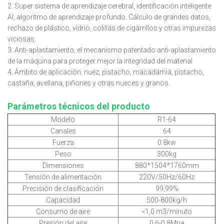
2. Super sistema de aprendizaje cerebral, identificación inteligente
AI, algoritmo de aprendizaje profundo. Cálculo de grandes datos,
rechazo de plástico, vidrio, colillas de cigarrillos y otras impurezas
viciosas.
3. Anti-aplastamiento, el mecanismo patentado anti-aplastamiento
de la máquina para proteger mejor la integridad del material
4. Ámbito de aplicación: nuez, pistacho, macadamia, pistacho,
castaña, avellana, piñones y otras nueces y granos.
Parámetros técnicos del producto
Modelo
R1-64
Canales
64
Fuerza
0.8kw
Peso
300kg
Dimensiones
880*1504*1760mm
Tensión de alimentación
220V/50Hz/60Hz
Precisión de clasificación
99,99%
Capacidad
500-800kg/h
Consumo de aire
<1,0 m3/minuto
Presión del aire
0.6-0.8Mpa