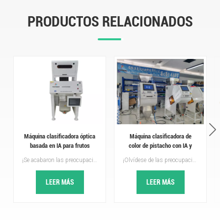
PRODUCTOS RELACIONADOS
Máquina clasificadora óptica
Máquina clasificadora de
basada en IA para frutos
color de pistacho con IA y
secos de 500 a 800 kg/h
aprendizaje profundo
¡Se acabaron las preocupaciones por la clasificación! Topsort Máquina de clasificación óptica con IA Todo se puede clasificar: alta velocidad, precisión e inteligencia, ideal para nueces, granos, legumbres, alimentos y materiales industriales. Una sola máquina mejora la calidad de su producto, optimiza la eficiencia de la clasificación y proporciona nueces de alta calidad para su negocio. Equipada con cámaras industriales de alta definición y algoritmos de inteligencia artificial de aprendizaje profundo, la tasa de selección puede alcanzar hasta el 99,99 %. La nueva válvula solenoide de alta frecuencia con levitación magnética responde con rapidez y detecta con precisión las castañas defectuosas, reduciendo eficazmente el desperdicio.Topsort clasificador de colores con IA¡Es tu mejor opción!
¡Olvídese de las preocupaciones por la clasificación! La clasificadora de color Topsort AI, con aprendizaje profundo, es rápida, precisa e inteligente, ideal para frutos secos, granos, legumbres, alimentos y materiales industriales. Una sola máquina que mejora la calidad de sus productos e impulsa su negocio.Topsort clasificador de colores con IA¡Es tu mejor opción!
LEER MÁS
LEER MÁS