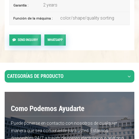
2 years
Garantía :
color/shape/quality sorting
Función de la máquina :
SEND INQUIRY
WHATSAPP
CATEGORÍAS DE PRODUCTO
Como Podemos Ayudarte
Puede ponerse en contacto con nosotros de cualquier
manera que sea conveniente para usted. Estamos
disponibles 24/7 a través de correo electrónico o teléfono.