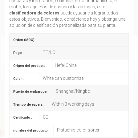
cáscaras y los granos, o eliminar el color amarillento, el
moho, los agujeros de gusano y las arrugas, este
clasificadora de colores
puede ayudarle a lograr todos
estos objetivos. Bienvenido, contáctenos hoy y obtenga una
solución de clasificación personalizada para su planta.
1
Orden (MOQ) :
TT/LC
Pago :
Hefei,China
Origen del producto :
White,can customize
Color :
Shanghai/Ningbo
Puerto de embarque :
Within 3 working days
Tiempo de espera :
CE
Certificado :
Pistachio color sorter
nombre del producto :