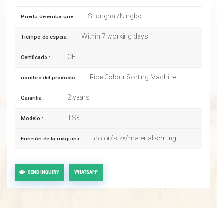
Shanghai/Ningbo
Puerto de embarque :
Within 7 working days
Tiempo de espera :
CE
Certificado :
Rice Colour Sorting Machine
nombre del producto :
2 years
Garantía :
TS3
Modelo :
color/size/material sorting
Función de la máquina :
SEND INQUIRY
WHATSAPP