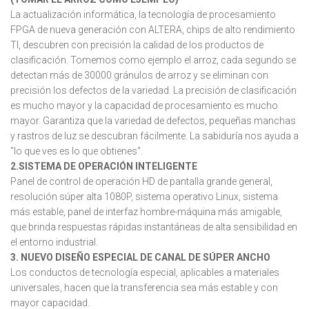
La actualización informática, la tecnología de procesamiento
FPGA de nueva generación con ALTERA, chips de alto rendimiento
TI, descubren con precisión la calidad de los productos de
clasificación. Tomemos como ejemplo el arroz, cada segundo se
detectan más de 30000 gránulos de arroz y se eliminan con
precisión los defectos de la variedad. La precisión de clasificación
es mucho mayor y la capacidad de procesamiento es mucho
mayor. Garantiza que la variedad de defectos, pequeñas manchas
y rastros de luz se descubran fácilmente. La sabiduría nos ayuda a
"lo que ves es lo que obtienes".
2.SISTEMA DE OPERACIÓN INTELIGENTE
Panel de control de operación HD de pantalla grande general,
resolución súper alta 1080P, sistema operativo Linux, sistema
más estable, panel de interfaz hombre-máquina más amigable,
que brinda respuestas rápidas instantáneas de alta sensibilidad en
el entorno industrial.
3. NUEVO DISEÑO ESPECIAL DE CANAL DE SÚPER ANCHO
Los conductos de tecnología especial, aplicables a materiales
universales, hacen que la transferencia sea más estable y con
mayor capacidad.