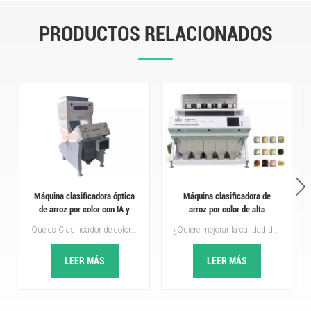
PRODUCTOS RELACIONADOS
Máquina clasificadora óptica
Máquina clasificadora de
de arroz por color con IA y
arroz por color de alta
tecnología de aprendizaje
capacidad Fabricante de
Qué es Clasificador de colores mediante aprendizaje profundo con IA?La clasificadora de color con inteligencia artificial y aprendizaje profundo es una máquina de clasificación óptica de nueva generación, una mejora con respecto a las clasificadoras de color tradicionales.Combina cámaras de alta definición, sensores y algoritmos de inteligencia artificial de aprendizaje profundo, lo que permite no solo diferenciar los materiales por su color, sino también identificar la forma, la textura, las grietas superficiales, las manchas de moho y los pequeños defectos que los clasificadores tradicionales no pueden detectar.
¿Quiere mejorar la calidad de su arroz mediante una máquina clasificadora de color de arroz de alta velocidad?Serie TOPSORT TS Plus clasificadora del color del arroz integra tecnologías avanzadas de clasificación de luz visible. La clasificadora de arroz por color serie RG se utiliza principalmente para la clasificación única de arroz amarillo o para la clasificación única de arroz calcáreo. También se puede utilizar al mismo tiempo para clasificar amarillo y calcáreo.
profundo.
clasificador por color de arroz
en China
LEER MÁS
LEER MÁS