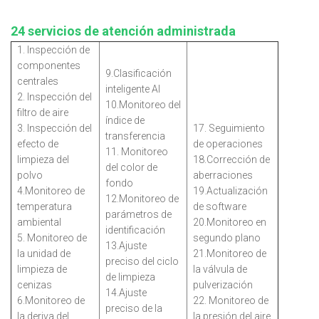
24 servicios de atención administrada
1. Inspección de
componentes
9.Clasificación
centrales
inteligente AI
2. Inspección del
10.Monitoreo del
filtro de aire
índice de
3. Inspección del
17. Seguimiento
transferencia
efecto de
de operaciones
11. Monitoreo
limpieza del
18.Corrección de
del color de
polvo
aberraciones
fondo
4.Monitoreo de
19.Actualización
12.Monitoreo de
temperatura
de software
parámetros de
ambiental
20.Monitoreo en
identificación
5. Monitoreo de
segundo plano
13.Ajuste
la unidad de
21.Monitoreo de
preciso del ciclo
limpieza de
la válvula de
de limpieza
cenizas
pulverización
14.Ajuste
6.Monitoreo de
22. Monitoreo de
preciso de la
la deriva del
la presión del aire