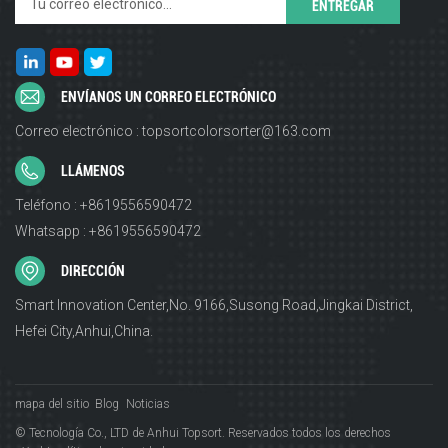
ENVÍANOS UN CORREO ELECTRÓNICO
Correo electrónico : topsortcolorsorter@163.com
LLÁMENOS
Teléfono : +8619556590472
Whatsapp : +8619556590472
DIRECCIÓN
Smart Innovation Center,No. 9166,Susong Road,Jingkai District,
Hefei City,Anhui,China.
mapa del sitio
Blog
Noticias
© Tecnología Co., LTD de Anhui Topsort. Reservados todos los derechos