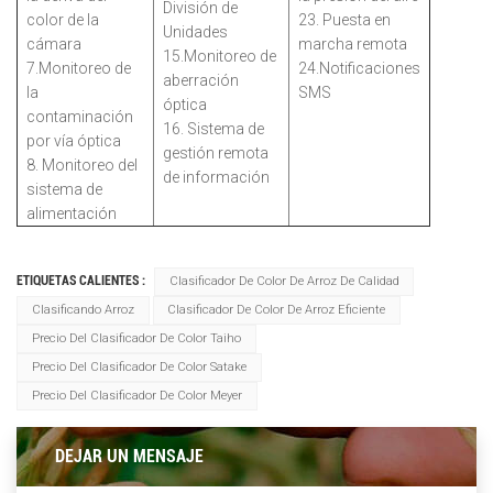
División de
color de la
23. Puesta en
Unidades
cámara
marcha remota
15.Monitoreo de
7.Monitoreo de
24.Notificaciones
aberración
la
SMS
óptica
contaminación
16. Sistema de
por vía óptica
gestión remota
8. Monitoreo del
de información
sistema de
alimentación
ETIQUETAS CALIENTES :
Clasificador De Color De Arroz De Calidad
Clasificando Arroz
Clasificador De Color De Arroz Eficiente
Precio Del Clasificador De Color Taiho
Precio Del Clasificador De Color Satake
Precio Del Clasificador De Color Meyer
DEJAR UN MENSAJE