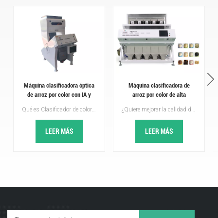
Máquina clasificadora óptica
Máquina clasificadora de
de arroz por color con IA y
arroz por color de alta
tecnología de aprendizaje
capacidad Fabricante de
Qué es Clasificador de colores mediante aprendizaje profundo con IA?La clasificadora de color con inteligencia artificial y aprendizaje profundo es una máquina de clasificación óptica de nueva generación, una mejora con respecto a las clasificadoras de color tradicionales.Combina cámaras de alta definición, sensores y algoritmos de inteligencia artificial de aprendizaje profundo, lo que permite no solo diferenciar los materiales por su color, sino también identificar la forma, la textura, las grietas superficiales, las manchas de moho y los pequeños defectos que los clasificadores tradicionales no pueden detectar.
¿Quiere mejorar la calidad de su arroz mediante una máquina clasificadora de color de arroz de alta velocidad?Serie TOPSORT TS Plus clasificadora del color del arroz integra tecnologías avanzadas de clasificación de luz visible. La clasificadora de arroz por color serie RG se utiliza principalmente para la clasificación única de arroz amarillo o para la clasificación única de arroz calcáreo. También se puede utilizar al mismo tiempo para clasificar amarillo y calcáreo.
profundo.
clasificador por color de arroz
en China
LEER MÁS
LEER MÁS