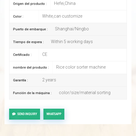
Hefei,China
Origen del producto :
White,can customize
Color :
Shanghai/Ningbo
Puerto de embarque :
Within 5 working days
Tiempo de espera :
CE
Certificado :
Rice color sorter machine
nombre del producto :
2 years
Garantía :
color/size/material sorting
Función de la máquina :
SEND INQUIRY
WHATSAPP