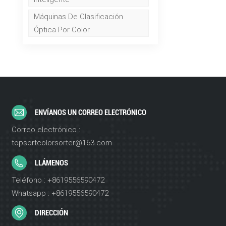
Máquinas De Clasificación
Óptica Por Color
ENVÍANOS UN CORREO ELECTRÓNICO
Correo electrónico :
topsortcolorsorter@163.com
LLÁMENOS
Teléfono : +8619556590472
Whatsapp : +8619556590472
DIRECCIÓN