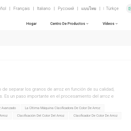
ñol
|
Français
|
Italiano
|
Русский
|
แบบไทย
|
Türkçe
Hogar
Centro De Productos
Vídeos
so de separar los granos de arroz en función de su calidad,
as. Es un paso importante en el procesamiento del arroz e
llamadas clasificadoras de arroz. El objetivo de la
oz Avanzado
La Última Máquina Clasificadora De Color De Arroz
urezas, los granos defectuosos y los materiales extraños,
Arroz
Clasificación Del Color Del Arroz
Clasificador De Color De Arroz
onsumidores granos de arroz de alta calidad. Estos son
del arroz: 1. Clasificación de calidad: las clasificadoras de