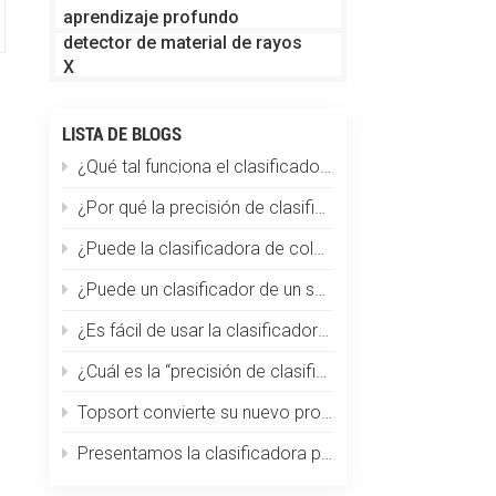
aprendizaje profundo
detector de material de rayos
X
LISTA DE BLOGS
¿Qué tal funciona el clasificador de color en la clasificación de partículas de plástico?
¿Por qué la precisión de clasificación disminuye repentinamente?
¿Puede la clasificadora de color Topsort clasificar los granos de café por tamaño, color y defectos a la vez?
¿Puede un clasificador de un solo color manejar múltiples materiales?
¿Es fácil de usar la clasificadora de café por color? ¿Requiere capacitación especializada?
¿Cuál es la “precisión de clasificación” de una máquina clasificadora óptica de color?
Topsort convierte su nuevo producto en el clasificador de color más pequeño del mundo
Presentamos la clasificadora por color de trigo Topsort: una revolución en la tecnología de clasificación de granos