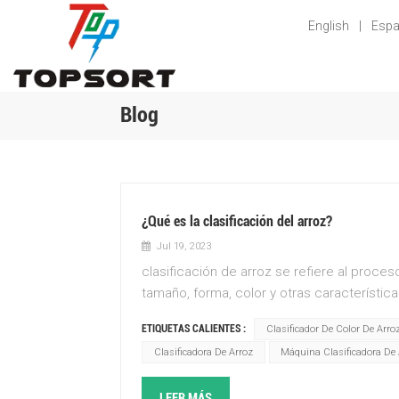
English
|
Espa
Blog
¿Qué es la clasificación del arroz?
Jul 19, 2023
clasificación de arroz se refiere al proce
tamaño, forma, color y otras característic
implica el uso de máquinas especializadas 
ETIQUETAS CALIENTES :
Clasificador De Color De Arr
clasificación del arroz es eliminar las imp
Clasificadora De Arroz
Máquina Clasificadora De 
asegurando que solo se entreguen a los c
algunos aspectos clave de la clasificación 
LEER MÁS