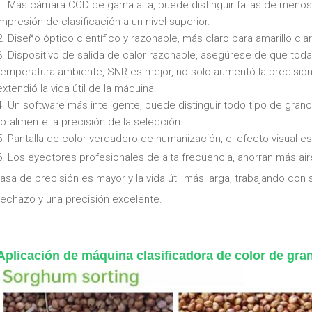
1. Más cámara CCD de gama alta, puede distinguir fallas de menos d
impresión de clasificación a un nivel superior.
2. Diseño óptico científico y razonable, más claro para amarillo cl
3. Dispositivo de salida de calor razonable, asegúrese de que tod
temperatura ambiente, SNR es mejor, no solo aumentó la precisión 
extendió la vida útil de la máquina.
4. Un software más inteligente, puede distinguir todo tipo de gran
totalmente la precisión de la selección.
5. Pantalla de color verdadero de humanización, el efecto visual es
6. Los eyectores profesionales de alta frecuencia, ahorran más air
tasa de precisión es mayor y la vida útil más larga, trabajando con
rechazo y una precisión excelente.
Aplicación de máquina clasificadora de color de gra