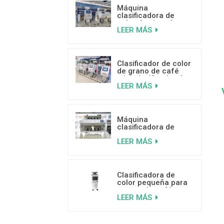
Máquina
clasificadora de
color de pistacho
LEER MÁS
con IA y aprendizaje
profundo
Clasificador de color
de grano de café
mini clasificador de
LEER MÁS
color de venta
caliente con buenas
críticas
Máquina
clasificadora de
plástico por color
LEER MÁS
inteligente de 5
canales
Clasificadora de
color pequeña para
granos de café a
LEER MÁS
bajo precio