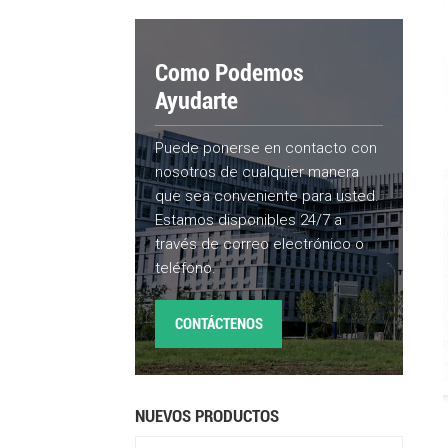
Como Podemos
Ayudarte
Puede ponerse en contacto con
nosotros de cualquier manera
que sea conveniente para usted.
Estamos disponibles 24/7 a
través de correo electrónico o
teléfono.
CONTÁCTENOS
NUEVOS PRODUCTOS