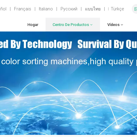
ñol
|
Français
|
Italiano
|
Русский
|
แบบไทย
|
Türkçe
Hogar
Centro De Productos
Vídeos