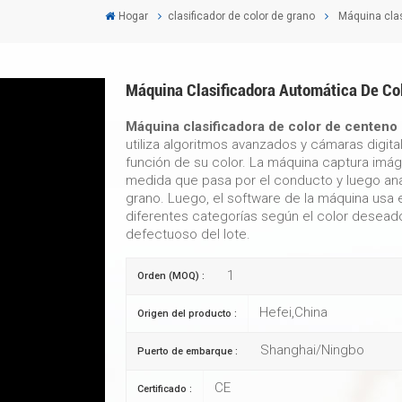
Hogar
clasificador de color de grano
Máquina clas
Máquina Clasificadora Automática De Co
Máquina clasificadora de color de centeno
utiliza algoritmos avanzados y cámaras digita
función de su color. La máquina captura imá
medida que pasa por el conducto y luego anal
grano. Luego, el software de la máquina usa e
diferentes categorías según el color desead
defectuoso del lote.
1
Orden (MOQ) :
Hefei,China
Origen del producto :
Shanghai/Ningbo
Puerto de embarque :
CE
Certificado :