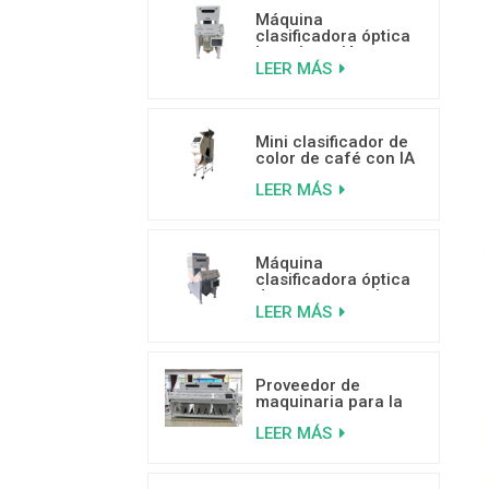
Máquina
clasificadora óptica
basada en IA para
LEER MÁS
frutos secos de 500
a 800 kg/h
Mini clasificador de
color de café con IA
para separar granos
LEER MÁS
de café mohosos,
con gusanos y rotos.
Máquina
clasificadora óptica
de arroz por color
LEER MÁS
con IA y tecnología
de aprendizaje
profundo.
Proveedor de
maquinaria para la
clasificación por
LEER MÁS
color de cocos de
alta capacidad