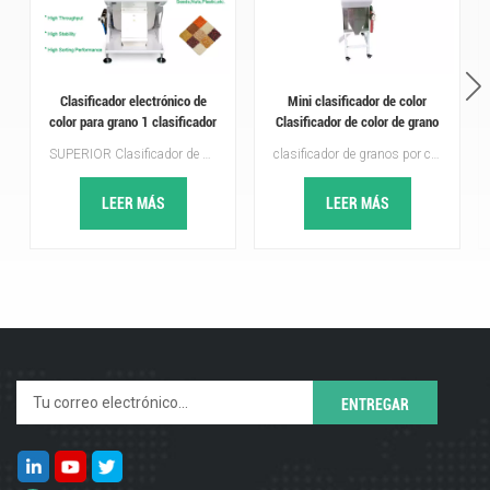
Clasificador electrónico de
Mini clasificador de color
color para grano 1 clasificador
Clasificador de color de grano
de color de grano en venta
de quinoa de maíz con 2 años
SUPERIOR Clasificador de color electrónico para granos Proporcionar las mejores soluciones de clasificación para todo tipo de granos, como trigo, maíz, quinua, centeno, cebada, trigo sarraceno, puede eliminar las impurezas de todos los granos. Topsort grano clasificador de colores Adopte la última tecnología, captura inteligente, algoritmo especial, rendimiento de alto costo, bienvenido a consultarnos para obtener más detalles ~
clasificador de granos por color es una máquina utilizada para clasificar granos, semillas y otros artículos pequeños por color. Usan una combinación de sensores CCD y cámaras para detectar el color de cada artículo y luego clasificarlos en contenedores separados según su color. Clasificadoras de granos por color se utilizan en una variedad de industrias, que incluyen procesamiento de alimentos, agricultura, productos farmacéuticos y más.
de garantía
LEER MÁS
LEER MÁS