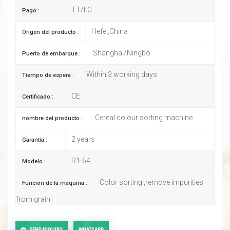
TT/LC
Pago :
Hefei,China
Origen del producto :
Shanghai/Ningbo
Puerto de embarque :
Within 3 working days
Tiempo de espera :
CE
Certificado :
Cereal colour sorting machine
nombre del producto :
2 years
Garantía :
R1-64
Modelo :
Color sorting ,remove impurities
Función de la máquina :
from grain
SEND INQUIRY
WHATSAPP