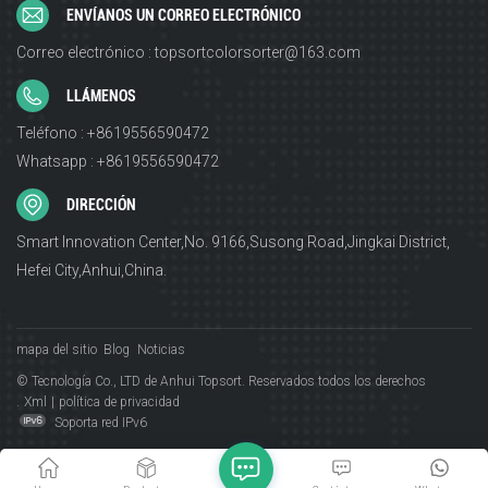
ENVÍANOS UN CORREO ELECTRÓNICO
Correo electrónico : topsortcolorsorter@163.com
LLÁMENOS
Teléfono : +8619556590472
Whatsapp : +8619556590472
DIRECCIÓN
Smart Innovation Center,No. 9166,Susong Road,Jingkai District,
Hefei City,Anhui,China.
mapa del sitio
Blog
Noticias
© Tecnología Co., LTD de Anhui Topsort. Reservados todos los derechos
.
Xml
|
política de privacidad
Soporta red IPv6