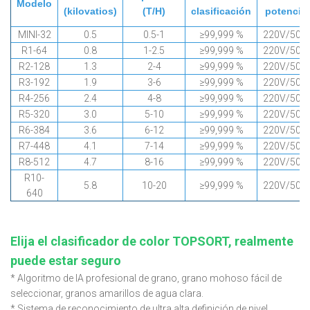
Modelo
(kilovatios)
(T/H)
clasificación
potencia 
MINI-32
0.5
0.5-1
≥99,999 %
220V/50H
R1-64
0.8
1-2.5
≥99,999 %
220V/50H
R2-128
1.3
2-4
≥99,999 %
220V/50H
R3-192
1.9
3-6
≥99,999 %
220V/50H
R4-256
2.4
4-8
≥99,999 %
220V/50H
R5-320
3.0
5-10
≥99,999 %
220V/50H
R6-384
3.6
6-12
≥99,999 %
220V/50H
R7-448
4.1
7-14
≥99,999 %
220V/50H
R8-512
4.7
8-16
≥99,999 %
220V/50H
R10-
5.8
10-20
≥99,999 %
220V/50H
640
Elija el clasificador de color TOPSORT, realmente
puede estar seguro
* Algoritmo de IA profesional de grano, grano mohoso fácil de
seleccionar, granos amarillos de agua clara.
* Sistema de reconocimiento de ultra alta definición de nivel