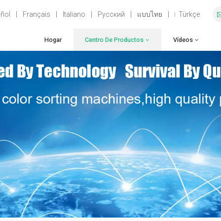
ñol
|
Français
|
Italiano
|
Русский
|
แบบไทย
|
Türkçe
Hogar
Centro De Productos
Vídeos