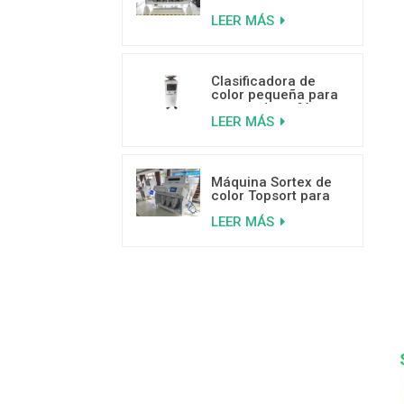
plástico por color
LEER MÁS
inteligente de 5
canales
Clasificadora de
color pequeña para
granos de café a
LEER MÁS
bajo precio
Máquina Sortex de
color Topsort para
semillas de albahaca
LEER MÁS
con sensor de alta
velocidad