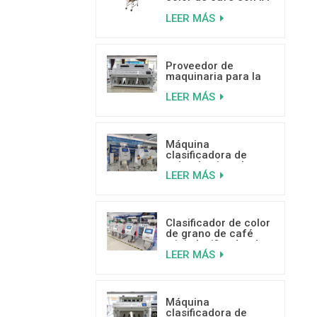
para separar granos
LEER MÁS
de café mohosos,
con gusanos y rotos.
Proveedor de
maquinaria para la
clasificación por
LEER MÁS
color de cocos de
alta capacidad
Máquina
clasificadora de
color de pistacho
LEER MÁS
con IA y aprendizaje
profundo
Clasificador de color
de grano de café
mini clasificador de
LEER MÁS
color de venta
caliente con buenas
críticas
Máquina
clasificadora de