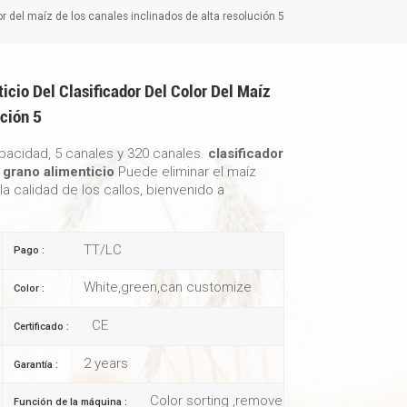
lor del maíz de los canales inclinados de alta resolución 5
icio Del Clasificador Del Color Del Maíz
ución 5
capacidad, 5 canales y 320 canales.
clasificador
l grano alimenticio
Puede eliminar el maíz
 calidad de los callos, bienvenido a
TT/LC
Pago :
White,green,can customize
Color :
CE
Certificado :
2 years
Garantía :
Color sorting ,remove
Función de la máquina :